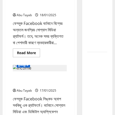
Website
ফেসবুক Facebook অ্যাকাউন্ট
দেখুন
Fast
ডিঅ্যাক্টিভেট এবং ডিলিট করবেন যেভাবে
2026:
Abu Tayab
18/01/2025
Website
ফেসবুক Facebook বর্তমানে বিশ্বের
Traffic এবং
অন্যতম জনপ্রিয় সোশ্যাল মিডিয়া
Growth
প্ল্যাটফর্ম। তবে, অনেক সময় ব্যক্তিগত
বাড়ানোর সম্পূর্ণ
বা পেশাদারী কারণে ব্যবহারকারীরা...
গাইড
Read
Read More
more
SEO
about
Ranking
ফেসবুক
google
Facebook
Tricks
অ্যাকাউন্ট
ডিঅ্যাক্টিভেট
2026:
ফেসবুক Facebook লিঙ্কড অ্যাপ
এবং
ডিলিট
Google
সবকিছু এক প্ল্যাটফর্মে
করবেন
যেভাবে
Ranking
Abu Tayab
17/01/2025
বাড়ানোর
ফেসবুক Facebook লিঙ্কড অ্যাপ
কার্যকর SEO
সবকিছু এক প্ল্যাটফর্মে। বর্তমানে সোশ্যাল
কৌশল
মিডিয়া এবং ডিজিটাল অ্যাপ্লিকেশন