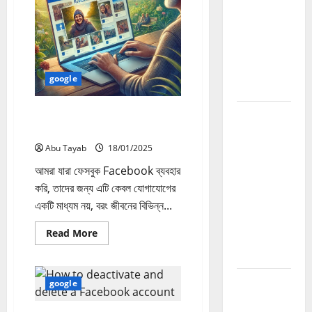
Guide
হবে?
2026:
Website
Authority
বাড়ানোর সম্পূর্ণ
google
গাইড
ফেসবুক মেমোরি পুরানো স্মৃতি নতুন করে
How to
দেখুন
Build
Backlinks
Abu Tayab
18/01/2025
2026:
আমরা যারা ফেসবুক Facebook ব্যবহার
Website
করি, তাদের জন্য এটি কেবল যোগাযোগের
Authority
একটি মাধ্যম নয়, বরং জীবনের বিভিন্ন...
বাড়ানোর সম্পূর্ণ
Read
Read More
Backlink
more
about
Guide
ফেসবুক
মেমোরি
How to
পুরানো
google
স্মৃতি
Grow
নতুন
করে