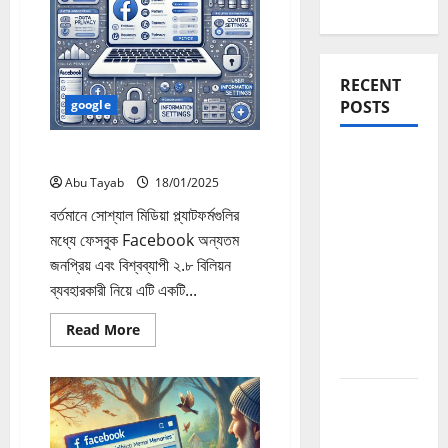
RECENT
google
POSTS
ফেসবুক এবং ডেটা পলিসি কী জানতে হবে?
Blogging
Roadmap
Abu Tayab
18/01/2025
2026:
বর্তমানে সোশ্যাল মিডিয়া প্ল্যাটফর্মগুলির
Beginner
মধ্যে ফেসবুক Facebook অন্যতম
থেকে
জনপ্রিয় এবং বিশ্বব্যাপী ২.৮ বিলিয়ন
Successful
ব্যবহারকারী নিয়ে এটি একটি...
Blogger
Read
Read More
হওয়ার সম্পূর্ণ
more
about
পথনির্দেশনা
ফেসবুক
এবং
Domain
ডেটা
পলিসি
Authority
কী
জানতে