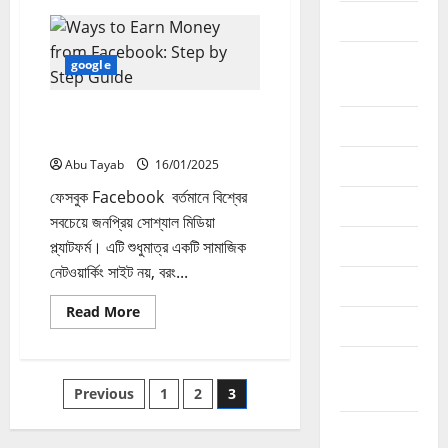
ফেসবুক
curency
Facebook
এবং
মেটাভার্স
Freelancing
ভবিষ্যতের
google
প্রযুক্তি
ফ্রিল্যান্সিং
ফেসবুক Facebook থেকে আয়ের
google
উপায় স্টেপ বাই স্টেপ গাইড!
income
Abu Tayab
16/01/2025
ফেসবুক Facebook বর্তমানে বিশ্বের
online
সবচেয়ে জনপ্রিয় সোশ্যাল মিডিয়া
phone
প্ল্যাটফর্ম। এটি শুধুমাত্র একটি সামাজিক
নেটওয়ার্কিং সাইট নয়, বরং...
Review
Read
Read More
SEO এসইও
more
about
ফেসবুক
Social
Facebook
থেকে
Posts
Media
Previous
1
2
3
আয়ের
উপায়
স্টেপ
Sports
pagination
বাই