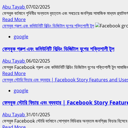
করার
Abu Tayab
07/02/2025
কৌশল?
ফেসবুক বর্তমানে পৃথিবীর অন্যতম বৃহত্তম এবং সবচেয়ে জনপ্রিয় সামাজিক মাধ্যম প্ল্যাট
|
Read
Read More
Tips
more
ফেসবুক গ্রুপ এবং কমিউনিটি বিল্ডিং ডিজিটাল যুগের শক্তিশালী টুল
for
about
making
google
ফেসবুকের
posts
অ্যালগরিদম
go
ফেসবুক গ্রুপ এবং কমিউনিটি বিল্ডিং ডিজিটাল যুগের শক্তিশালী টুল
কিভাবে
viral
কাজ
on
Abu Tayab
06/02/2025
করে?
Facebook
ফেসবুক Facebook গ্রুপ এবং কমিউনিটি বিল্ডিং ডিজিটাল যুগের শক্তিশালী টুল সামাজিক
|
Read
Read More
How
more
ফেসবুক স্টোরি ফিচার এবং ব্যবহার | Facebook Story Features and Use
does
about
Facebook’s
google
ফেসবুক
algorithm
গ্রুপ
work?
ফেসবুক স্টোরি ফিচার এবং ব্যবহার | Facebook Story Feat
এবং
কমিউনিটি
Abu Tayab
31/01/2025
বিল্ডিং
ফেসবুক Facebook স্টোরি বর্তমানে সোশ্যাল মিডিয়ার অন্যতম জনপ্রিয় ফিচার হিসেবে
ডিজিটাল
Read
Read More