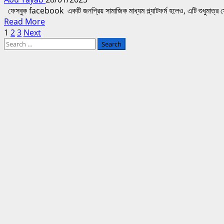
বিষয়ক
ফেসবুক facebook একটি জনপ্রিয় সামাজিক মাধ্যম প্ল্যাটফর্ম হলেও, এটি শুধুমাত্র সো
টিপস
Read
Read More
Posts
more
1
2
3
Next
Search
about
pagination
for:
ফেসবুক
Facebook
ওয়াচ
ভিডিও
প্ল্যাটফর্মের
বিকাশ