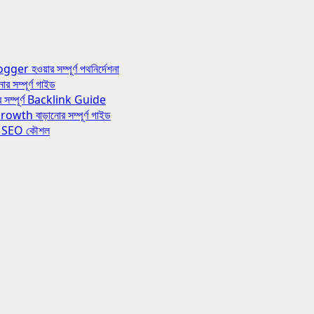
য়ার সম্পূর্ণ পথনির্দেশনা
ম্পূর্ণ গাইড
ম্পূর্ণ Backlink Guide
 বাড়ানোর সম্পূর্ণ গাইড
র SEO কৌশল