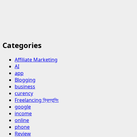
Categories
Affiliate Marketing
AI
app
Blogging
business
curency
Freelancing ফ্রিল্যান্সিং
google
income
online
phone
Review