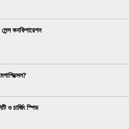
েন্স কনফিগারেশন
গাপিক্সেল?
ও চার্জিং স্পিড