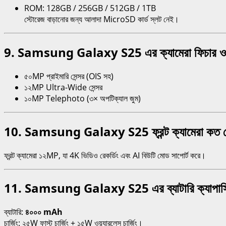
ROM: 128GB / 256GB / 512GB / 1TB
স্টোরেজ বাড়ানোর জন্য আলাদা MicroSD কার্ড স্লট নেই।
9. Samsung Galaxy S25 এর ক্যামেরা ফিচার ও ল
৫০MP প্রাইমারি সেন্সর (OIS সহ)
১২MP Ultra-Wide সেন্সর
১০MP Telephoto (৩× অপটিক্যাল জুম)
10. Samsung Galaxy S25 ফ্রন্ট ক্যামেরা কত মে
ফ্রন্ট ক্যামেরা ১২MP, যা 4K ভিডিও রেকর্ডিং এবং AI বিউটি মোড সাপোর্ট করে।
11. Samsung Galaxy S25 এর ব্যাটারি ক্যাপাসিটি 
ব্যাটারি:
৪০০০ mAh
চার্জিং: ২৫W ফাস্ট চার্জিং + ১৫W ওয়্যারলেস চার্জিং।