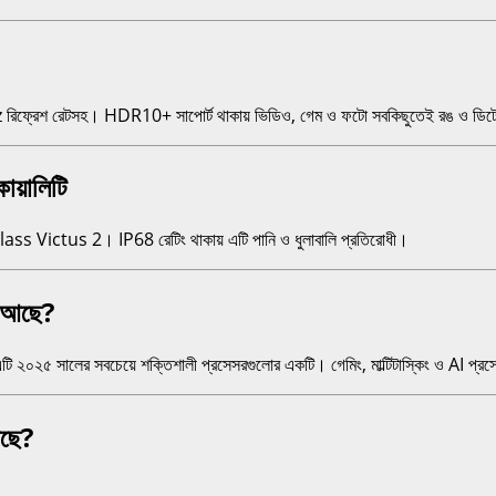
রেশ রেটসহ। HDR10+ সাপোর্ট থাকায় ভিডিও, গেম ও ফটো সবকিছুতেই রঙ ও ডিটে
য়ালিটি
Glass Victus 2। IP68 রেটিং থাকায় এটি পানি ও ধুলাবালি প্রতিরোধী।
 আছে?
টি ২০২৫ সালের সবচেয়ে শক্তিশালী প্রসেসরগুলোর একটি। গেমিং, মাল্টিটাস্কিং ও AI প্রস
ছে?