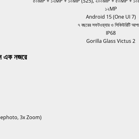
৫০MP + ১২MP + ১০MP (S25), ২০০MP + ৫০MP + ১০
১২MP
Android 15 (One UI 7)
৭ বছরের সফটওয়্যার ও সিকিউরিটি আপ
IP68
Gorilla Glass Victus 2
ন এক নজরে
Telephoto, 3x Zoom)