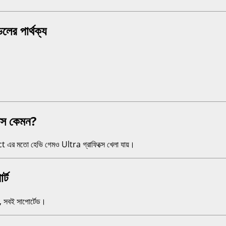
 পার্থক্য
স কেমন?
তো হেভি গেমও Ultra গ্রাফিক্সে খেলা যায়।
্ট
, সবই সাপোর্টেড।