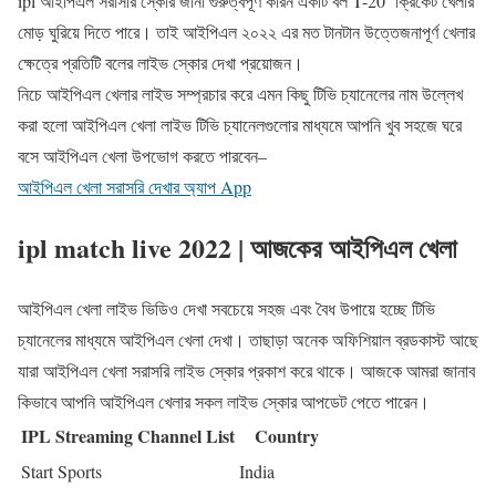
ipl আইপিএল সরাসরি স্কোর জানা গুরুত্বপূর্ণ কারন একটি বল T-20 ক্রিকেট খেলার
মোড় ঘুরিয়ে দিতে পারে। তাই আইপিএল ২০২২ এর মত টানটান উত্তেজনাপূর্ণ খেলার
ক্ষেত্রে প্রতিটি বলের লাইভ স্কোর দেখা প্রয়োজন।
নিচে আইপিএল খেলার লাইভ সম্প্রচার করে এমন কিছু টিভি চ্যানেলের নাম উল্লেখ
করা হলো আইপিএল খেলা লাইভ টিভি চ্যানেলগুলোর মাধ্যমে আপনি খুব সহজে ঘরে
বসে আইপিএল খেলা উপভোগ করতে পারবেন–
আইপিএল খেলা সরাসরি দেখার অ্যাপ App
ipl match live 2022 | আজকের আইপিএল খেলা
আইপিএল খেলা লাইভ ভিডিও দেখা সবচেয়ে সহজ এবং বৈধ উপায়ে হচ্ছে টিভি
চ্যানেলের মাধ্যমে আইপিএল খেলা দেখা। তাছাড়া অনেক অফিশিয়াল ব্রডকাস্ট আছে
যারা আইপিএল খেলা সরাসরি লাইভ স্কোর প্রকাশ করে থাকে। আজকে আমরা জানাব
কিভাবে আপনি আইপিএল খেলার সকল লাইভ স্কোর আপডেট পেতে পারেন।
IPL Streaming Channel List
Country
Start Sports
India