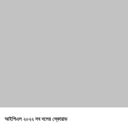
আইপিএল ২০২২ সব দলের স্কোয়াড