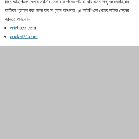
নিচে আইপিএল খেলার সরাসরি স্কোর আপডেট পাওয়া যায় এমন কিছু ওয়েবসাইটের
তালিকা প্রকাশ করা হলো যার মাধ্যমে আপনারা ipl আইপিএল খেলার লাইভ স্কোর
জানতে পারবেন–
cricbuzz.com
cricket24.com