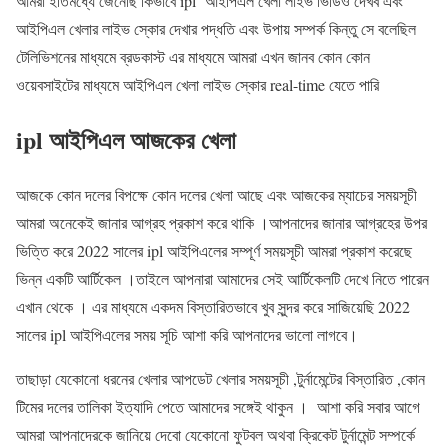
আমরা ইতিমধ্যে জেনেছি কিভাবে ipl আইপিএল খেলা লাইভ ভিডিও দেখব এবং
আইপিএল খেলার লাইভ স্কোর দেখার পদ্ধতি এবং উপায় সম্পর্ক কিন্তু সে বলেছিল
টেলিভিশনের মাধ্যমে ব্রডকাস্ট এর মাধ্যমে আমরা এখন জানব কোন কোন
ওয়েবসাইটের মাধ্যমে আইপিএল খেলা লাইভ স্কোর real-time যেতে পারি
ipl আইপিএল আজকের খেলা
আজকে কোন দলের বিপক্ষে কোন দলের খেলা আছে এবং আজকের ম্যাচের সময়সূচী
আমরা অনেকেই জানার আগ্রহ প্রকাশ করে থাকি ।আপনাদের জানার আগ্রহের উপর
ভিত্তি করে 2022 সালের ipl আইপিএলের সম্পূর্ণ সময়সূচী আমরা প্রকাশ করেছে
ভিন্ন একটি আর্টিকেল ।তাইলে আপনারা আমাদের সেই আর্টিকেলটি দেখে নিতে পারেন
এখান থেকে । এর মাধ্যমে একদম বিস্তারিতভাবে খুব সুন্দর করে সাজিয়েছি 2022
সালের ipl আইপিএলের সময় সূচি আশা করি আপনাদের ভালো লাগবে।
তাছাড়া যেকোনো ধরনের খেলার আপডেট খেলার সময়সূচী ,টুর্নামেন্টের বিস্তারিত ,কোন
টিমের দলের তালিকা ইত্যাদি পেতে আমাদের সঙ্গেই থাকুন । আশা করি সবার আগে
আমরা আপনাদেরকে জানিয়ে দেবো যেকোনো ফুটবল অথবা ক্রিকেট টুর্নামেন্ট সম্পর্কে