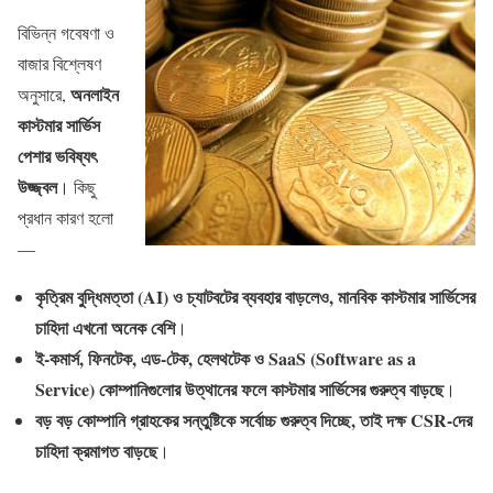
বিভিন্ন গবেষণা ও
বাজার বিশ্লেষণ
অনলাইন
অনুসারে,
কাস্টমার সার্ভিস
পেশার ভবিষ্যৎ
উজ্জ্বল
। কিছু
প্রধান কারণ হলো
—
কৃত্রিম বুদ্ধিমত্তা (AI) ও চ্যাটবটের ব্যবহার বাড়লেও, মানবিক কাস্টমার সার্ভিসের
চাহিদা এখনো অনেক বেশি
।
ই-কমার্স, ফিনটেক, এড-টেক, হেলথটেক ও SaaS (Software as a
Service) কোম্পানিগুলোর উত্থানের ফলে কাস্টমার সার্ভিসের গুরুত্ব বাড়ছে
।
বড় বড় কোম্পানি গ্রাহকের সন্তুষ্টিকে সর্বোচ্চ গুরুত্ব দিচ্ছে, তাই দক্ষ CSR-দের
চাহিদা ক্রমাগত বাড়ছে
।