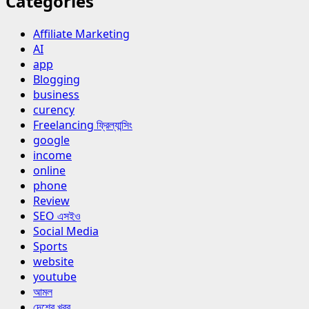
Categories
Affiliate Marketing
AI
app
Blogging
business
curency
Freelancing ফ্রিল্যান্সিং
google
income
online
phone
Review
SEO এসইও
Social Media
Sports
website
youtube
আমল
দেশের খবর