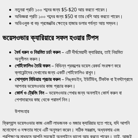
নতুনরা প্রতি ১০০ শব্দের জন্য $5-$20 আয় করতে পারেন।
অভিজ্ঞরা প্রতি ১০০ শব্দের জন্য $50 বা তার বেশি আয় করতে পারেন।
অডিওবুক বা বড় প্রজেক্টের ক্ষেত্রে হাজার ডলার পর্যন্ত আয় সম্ভব।
ভয়েসওভার ক্যারিয়ারে সফল হওয়ার টিপস
ধৈর্য ধরুন ও নিয়মিত চর্চা করুন
– এটি দীর্ঘমেয়াদী ক্যারিয়ার, তাই নিয়মিত
অনুশীলন করুন।
পোর্টফোলিও তৈরি করুন
– বিভিন্ন প্রকল্পের ভয়েস রেকর্ড সংরক্ষণ করে
ক্লায়েন্টদের দেখানোর জন্য একটি পোর্টফোলিও রাখুন।
সোশ্যাল মিডিয়ায় প্রচার করুন
– লিঙ্কডইন, ইউটিউব, টিকটক বা ইনস্টাগ্রামে
আপনার ভয়েসওভার কাজ প্রচার করুন।
কোর্স ও ট্রেনিং নিন
– ভয়েসওভার শেখার জন্য অনলাইন কোর্স করুন বা
পেশাদারদের কাছ থেকে পরামর্শ নিন।
উপসংহার
ফ্রিল্যান্স ভয়েসওভার কাজ একটি লাভজনক ও মজার ক্যারিয়ার হতে পারে, যদি আপনি
মনোযোগ ও দক্ষতার সাথে এটি অনুসরণ করেন। সঠিক সরঞ্জাম, অধ্যবসায় এবং
প্রশিক্ষণের মাধ্যমে আপনি সহজেই অনলাইনে ভালো আয় করতে পারেন। তাই, আজই