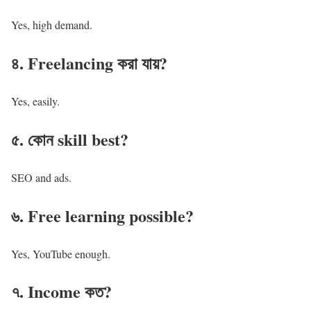
Yes, high demand.
৪. Freelancing করা যায়?
Yes, easily.
৫. কোন skill best?
SEO and ads.
৬. Free learning possible?
Yes, YouTube enough.
৭. Income কত?