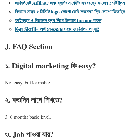
এফিলিয়েট Affiliate এবং ব্লগিং মার্কেটিং এর জন্যে কাজের ১০টি টুলস
কিভাবে মাত্র ৫ মিনিটে logo লোগো তৈরি করবেন? ফ্রি লোগো ডিজাইন
ফাইন্যান্স ও বিজনেস ব্লগ লিখে ইনকাম Income করুন
স্ক্রিল Skrill– অর্থ লেনদেনের সহজ ও নিরাপদ পদ্ধতি
J. FAQ Section
১. Digital marketing কি easy?
Not easy, but learnable.
২. কতদিন লাগে শিখতে?
3–6 months basic level.
৩. Job পাওয়া যায়?