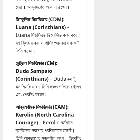
g
সেরা। আক্রমণেও অবদান রাখেন।
G
ডিফেন্সিভ মিডফিল্ডার (CDM):
u
i
Luana (Corinthians)
–
d
Luana মিডফিল্ডে ডিফেন্সিভ কাজ করে।
e
বল ক্লিয়ার করা ও পাসিং শুরু করার কাজটি
তিনি করেন।
20/07/202
সেন্ট্রাল মিডফিল্ডার (CM):
Duda Sampaio
(Corinthians)
– Duda বক্স টু
বক্স মিডফিল্ডার। তিনি দ্রুত গতিতে খেলেন
এবং প্রেসিং করেন।
আক্রমণাত্মক মিডফিল্ডার (CAM):
Kerolin (North Carolina
Courage)
– Kerolin বর্তমানে
ব্রাজিলের সবচেয়ে প্রতিভাবান তরুণী।
তিনি আক্রমণের সৃজনশীল অংশ। ড্রিবলিং