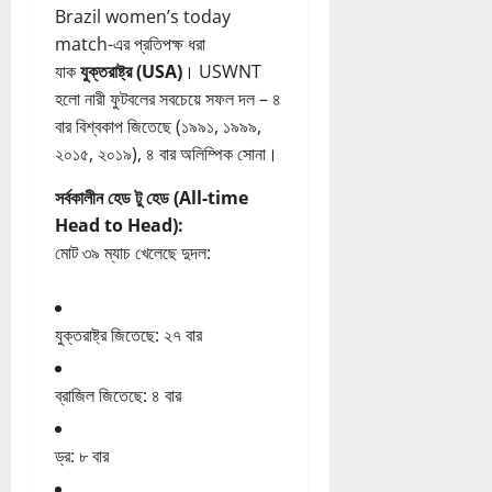
Brazil women’s today
match-এর প্রতিপক্ষ ধরা
যাক
যুক্তরাষ্ট্র (USA)
। USWNT
হলো নারী ফুটবলের সবচেয়ে সফল দল – ৪
বার বিশ্বকাপ জিতেছে (১৯৯১, ১৯৯৯,
২০১৫, ২০১৯), ৪ বার অলিম্পিক সোনা।
সর্বকালীন হেড টু হেড (All-time
Head to Head):
মোট ৩৯ ম্যাচ খেলেছে দুদল:
যুক্তরাষ্ট্র জিতেছে: ২৭ বার
ব্রাজিল জিতেছে: ৪ বার
ড্র: ৮ বার