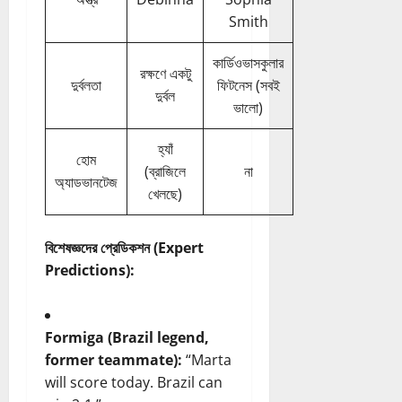
Smith
কার্ডিওভাসকুলার
রক্ষণে একটু
দুর্বলতা
ফিটনেস (সবই
দুর্বল
ভালো)
হ্যাঁ
হোম
(ব্রাজিলে
না
অ্যাডভানটেজ
খেলছে)
বিশেষজ্ঞদের প্রেডিকশন (Expert
Predictions):
Formiga (Brazil legend,
former teammate):
“Marta
will score today. Brazil can