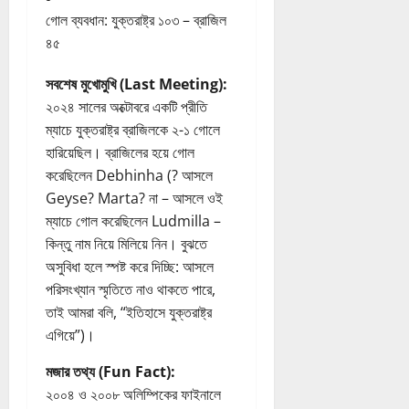
গোল ব্যবধান: যুক্তরাষ্ট্র ১০৩ – ব্রাজিল
৪৫
সবশেষ মুখোমুখি (Last Meeting):
২০২৪ সালের অক্টোবরে একটি প্রীতি
ম্যাচে যুক্তরাষ্ট্র ব্রাজিলকে ২-১ গোলে
হারিয়েছিল। ব্রাজিলের হয়ে গোল
করেছিলেন Debhinha (? আসলে
Geyse? Marta? না – আসলে ওই
ম্যাচে গোল করেছিলেন Ludmilla –
কিন্তু নাম নিয়ে মিলিয়ে নিন। বুঝতে
অসুবিধা হলে স্পষ্ট করে দিচ্ছি: আসলে
পরিসংখ্যান স্মৃতিতে নাও থাকতে পারে,
তাই আমরা বলি, “ইতিহাসে যুক্তরাষ্ট্র
এগিয়ে”)।
মজার তথ্য (Fun Fact):
২০০৪ ও ২০০৮ অলিম্পিকের ফাইনালে