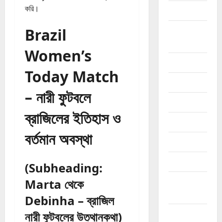
করি।
curency
Brazil
Freelancing
ফ্রিল্যান্সিং
Women’s
google
Today Match
income
– নারী ফুটবলে
online
ব্রাজিলের ইতিহাস ও
phone
বর্তমান অবস্থা
Review
SEO এসইও
(Subheading:
Marta থেকে
Social
Media
Debinha – ব্রাজিল
Sports
নারী ফুটবলের উত্থানকথা)