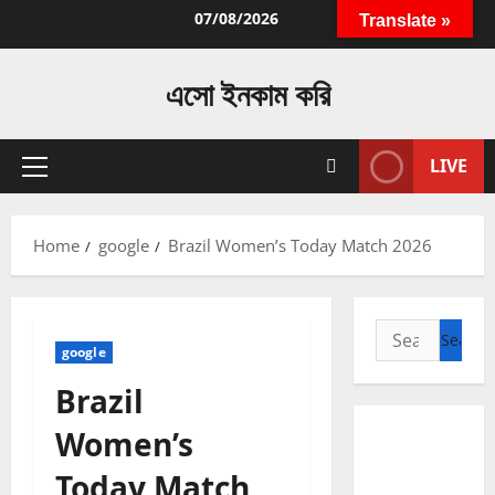
Skip
07/08/2026
Translate »
to
content
এসো ইনকাম করি
LIVE
Primary
Menu
Home
google
Brazil Women’s Today Match 2026
Search
google
for:
Brazil
Women’s
Today Match