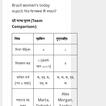
Brazil women’s today
match নিয়ে বিশেষজ্ঞরা কী বলছেন?
দুই দলের তুলনা (Team
Comparison):
বিষয়
ব্রাজিল
যুক্তরাষ্ট্র
ফিফা র্যাঙ্কিং
৯
১
০ (রানার্স-
বিশ্বকাপ জয়
৪
আপ ২০০৭)
বর্তমান ফর্ম
জ, ড্র, জ,
জ, জ, জ, ড্র,
(গত ৫ ম্যাচ)
হার, জ
জ
Alex
সবচেয়ে বড়
Marta,
Morgan,
অস্ত্র
Debinha
Sophia