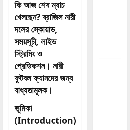
কি আজ শেষ ম্যাচ
Website
Fast
খেলছেন? ব্রাজিল নারী
2026:
Website
দলের স্কোয়াড,
Traffic এবং
Growth
সময়সূচী, লাইভ
বাড়ানোর সম্পূর্ণ
স্ট্রিমিং ও
গাইড
প্রেডিকশন। নারী
SEO
Ranking
ফুটবল ফ্যানদের জন্য
Tricks
2026:
বাধ্যতামূলক।
Google
Ranking
ভূমিকা
বাড়ানোর
কার্যকর SEO
(Introduction)
কৌশল