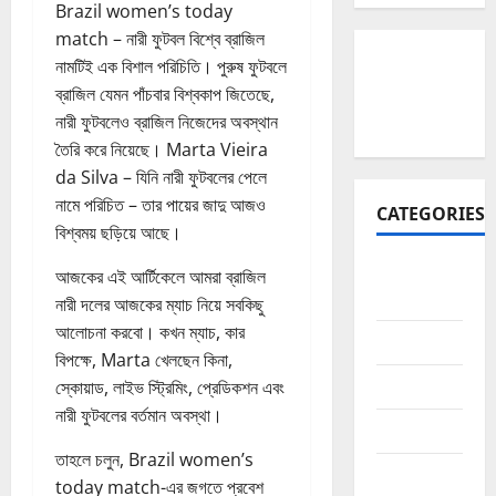
Brazil women’s today
match – নারী ফুটবল বিশ্বে ব্রাজিল
নামটিই এক বিশাল পরিচিতি। পুরুষ ফুটবলে
ব্রাজিল যেমন পাঁচবার বিশ্বকাপ জিতেছে,
নারী ফুটবলেও ব্রাজিল নিজেদের অবস্থান
তৈরি করে নিয়েছে। Marta Vieira
da Silva – যিনি নারী ফুটবলের পেলে
নামে পরিচিত – তার পায়ের জাদু আজও
CATEGORIES
বিশ্বময় ছড়িয়ে আছে।
Affiliate
আজকের এই আর্টিকেলে আমরা ব্রাজিল
Marketing
নারী দলের আজকের ম্যাচ নিয়ে সবকিছু
আলোচনা করবো। কখন ম্যাচ, কার
AI
বিপক্ষে, Marta খেলছেন কিনা,
app
স্কোয়াড, লাইভ স্ট্রিমিং, প্রেডিকশন এবং
নারী ফুটবলের বর্তমান অবস্থা।
Blogging
তাহলে চলুন, Brazil women’s
business
today match-এর জগতে প্রবেশ