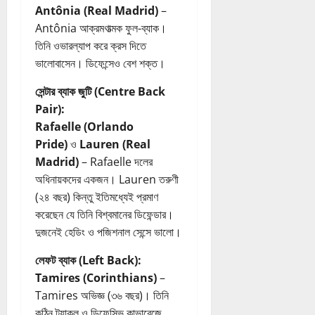
e
Antônia (Real Madrid)
–
s
Antônia আক্রমণাত্মক ফুল-ব্যাক।
s
তিনি ওভারল্যাপ করে ক্রস দিতে
G
ভালোবাসেন। ডিফেন্সেও বেশ শক্ত।
r
o
সেন্টার ব্যাক জুটি (Centre Back
w
Pair):
ক
Rafaelle (Orlando
রা
র
Pride)
ও
Lauren (Real
স
Madrid)
– Rafaelle দলের
ম্পূ
অধিনায়কদের একজন। Lauren তরুণী
র্ণ
(২৪ বছর) কিন্তু ইতিমধ্যেই প্রমাণ
M
করেছেন যে তিনি বিশ্বমানের ডিফেন্ডার।
a
দুজনেই হেডিং ও পজিশনাল সেন্সে ভালো।
r
k
লেফট ব্যাক (Left Back):
e
Tamires (Corinthians)
–
t
Tamires অভিজ্ঞ (৩৬ বছর)। তিনি
i
n
কঠিন ট্যাকল ও ডিফেন্সিভ কাভারেজে