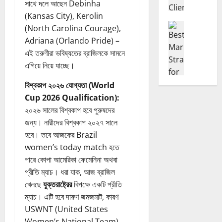
সাথে দলে আছেন Debinha
t
l
e
2
লা
o
(Kansas City), Kerolin
o
e
6
ই
G
Freelancing ফ
g
l
(North Carolina Courage),
:
নে
B
e
y
a
B
Adriana (Orlando Pride) –
আ
e
t
C
n
e
য়
এই তরুণীরা ভবিষ্যতের ব্রাজিলকে সামনে
s
C
h
c
s
ক
এগিয়ে নিয়ে যাচ্ছে।
t
l
a
e
t
রা
M
i
n
r
A
র
বিশ্বকাপ ২০২৬ যোগ্যতা (World
a
e
g
s
r
সে
Cup 2026 Qualification):
r
n
i
2
t
রা
২০২৬ সালের বিশ্বকাপ হবে পুরুষদের
k
t
n
0
i
ফ্রি
জন্য। নারীদের বিশ্বকাপ ২০২৭ সালে
e
s
g
2
f
ল্যা
t
হবে। তবে আজকের Brazil
O
F
6
i
ন্সিং
i
n
r
women’s today match হতে
:
c
আ
n
l
e
I
পারে কোপা আমেরিকা ফেমেনিনা অথবা
i
ই
g
i
e
m
a
ডি
প্রীতি ম্যাচ। ধরা যাক, আজ ব্রাজিল
S
n
l
p
l
য়া
খেলছে
যুক্তরাষ্ট্রের
বিপক্ষে একটি প্রীতি
t
e
a
a
I
ম্যাচ। এটি হবে দারুণ জমজমাট, কারণ
r
E
n
c
n
02/08/202
USWNT (United States
a
a
c
t
t
t
Women’s National Team)