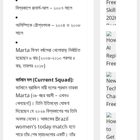
A
e
I
e
বিশ্বকাপে রানার্স-আপ – ২০০৭ সালে
F
l
r
a
অলিম্পিকে রৌপ্যপদক – ২০০৪ ও ২০০৮
e
n
সালে
e
Freelancing ফ
c
H
l
i
o
a
n
Marta ফিফা বর্ষসেরা খেলোয়াড় নির্বাচিত
w
n
g
হয়েছেন ৬ বার (২০০৬-২০১০ পরপর ৫
A
c
I
বার, তারপর ২০১৮)
I
i
d
R
Freelancing ফ
n
e
বর্তমান দল (Current Squad):
N
e
g
a
বর্তমানে ব্রাজিল নারী দলের প্রধান তারকা
e
p
S
s
w
Marta (৩৮ বছর বয়সী – এখনও
l
k
2
T
a
খেলছেন!)। তিনি ইতিমধ্যে ঘোষণা
i
0
e
c
l
2
দিয়েছেন যে ২০২৬ বিশ্বকাপের পর তিনি
c
Freelancing ফ
e
l
6
অবসর নেবেন। আজকের Brazil
H
h
s
s
:
women’s today match হতে
o
n
F
2
অ
পারে তাঁর শেষ ম্যাচগুলোর একটি। তাঁর
w
o
r
0
ন