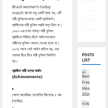
website
Brazil women’s today
match মানেই শুধু একটি ম্যাচ নয়, এটি
youtube
নারী ফুটবলের জন্য একটি প্ল্যাটফর্ম।
ব্রাজিলের নারী ফুটবল শুরুটা মসৃণ ছিল না।
আমল
১৯৮০-এর দশক পর্যন্ত নারী ফুটবল
দেশের খবর
ব্রাজিলে নিষিদ্ধ ছিল! আইনগতভাবে
নারীদের ফুটবল খেলতে দেওয়া হতো না।
১৯৭৯ সালে সেই আইন বাতিল হয়, এবং
POSTS
তারপর ধীরে ধীরে নারী ফুটবল বিকশিত
LIST
হয়।
ব্রাজিল নারী দলের অর্জন
Freelancing ফ
(Achievements):
B
e
s
t
কোপা আমেরিকা ফেমেনিনা জিতেছে ৮ বার
F
(সর্বোচ্চ)
r
Freelancing ফ