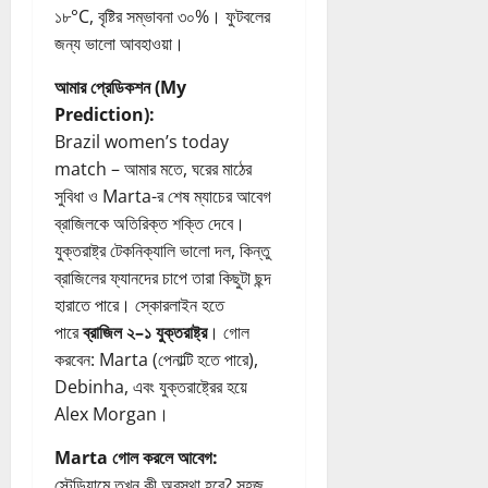
১৮°C, বৃষ্টির সম্ভাবনা ৩০%। ফুটবলের
জন্য ভালো আবহাওয়া।
আমার প্রেডিকশন (My
Prediction):
Brazil women’s today
match – আমার মতে, ঘরের মাঠের
সুবিধা ও Marta-র শেষ ম্যাচের আবেগ
ব্রাজিলকে অতিরিক্ত শক্তি দেবে।
যুক্তরাষ্ট্র টেকনিক্যালি ভালো দল, কিন্তু
ব্রাজিলের ফ্যানদের চাপে তারা কিছুটা ছন্দ
হারাতে পারে। স্কোরলাইন হতে
পারে
ব্রাজিল ২–১ যুক্তরাষ্ট্র
। গোল
করবেন: Marta (পেনাল্টি হতে পারে),
Debinha, এবং যুক্তরাষ্ট্রের হয়ে
Alex Morgan।
Marta গোল করলে আবেগ:
স্টেডিয়ামে তখন কী অবস্থা হবে? সহজ