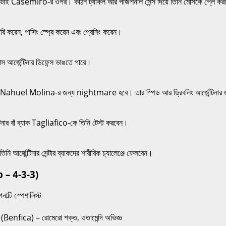
টাই Casemiro-র ওপর। কঠিন ট্যাকল আর পজিশনাল সেন্স দিয়ে তিনি মেসিকে প্লে কর
ি করেন, পাসিং স্প্রে করেন এবং প্রেসিং করেন।
আর্জেন্টিনার ডিফেন্স ভাঙতে পারে।
ক Nahuel Molina-র জন্য nightmare হবে। তার স্পিড আর ড্রিবলিং আর্জেন্টিনার জ
ার বাঁ ব্যাক Tagliafico-কে তিনি টেস্ট করবেন।
আর্জেন্টিনার সেন্টার ব্যাকদের শারীরিক চ্যালেঞ্জে ফেলবেন।
p – 4-3-3)
টি স্পেশালিস্ট
ca) – রোমেরো শক্ত, ওতামেন্দি অভিজ্ঞ