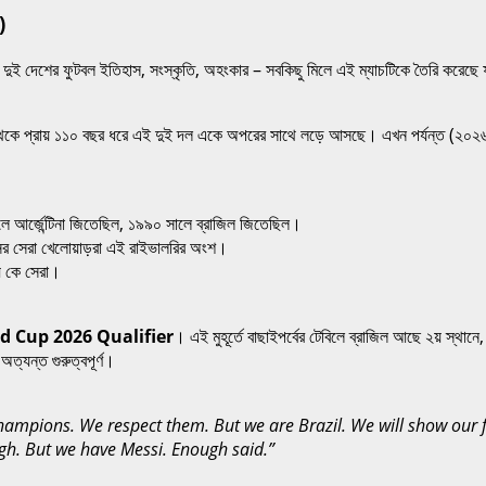
)
েশের ফুটবল ইতিহাস, সংস্কৃতি, অহংকার – সবকিছু মিলে এই ম্যাচটিকে তৈরি করেছে ফুটবল
র থেকে প্রায় ১১০ বছর ধরে এই দুই দল একে অপরের সাথে লড়ে আসছে। এখন পর্যন্ত (২০২৬ স
ে আর্জেন্টিনা জিতেছিল, ১৯৯০ সালে ব্রাজিল জিতেছিল।
াসের সেরা খেলোয়াড়রা এই রাইভালরির অংশ।
য় কে সেরা।
d Cup 2026 Qualifier
। এই মুহূর্তে বাছাইপর্বের টেবিলে ব্রাজিল আছে ২য় স্থান
 অত্যন্ত গুরুত্বপূর্ণ।
hampions. We respect them. But we are Brazil. We will show our f
ugh. But we have Messi. Enough said.”