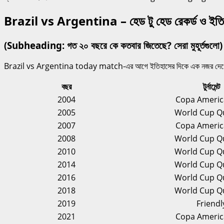
Brazil vs Argentina – হেড টু হেড রেকর্ড ও ইতি
(Subheading: গত ২০ বছরে কে কতবার জিতেছে? সেরা মুহূর্তগুলো)
Brazil vs Argentina today match-এর আগে ইতিহাসের দিকে এক নজর দেখে 
বছর
টুর্নামেন্ট
2004
Copa America
2005
World Cup Qu
2007
Copa America
2008
World Cup Qu
2010
World Cup Qu
2014
World Cup Qu
2016
World Cup Qu
2018
World Cup Qu
2019
Friendl
2021
Copa America