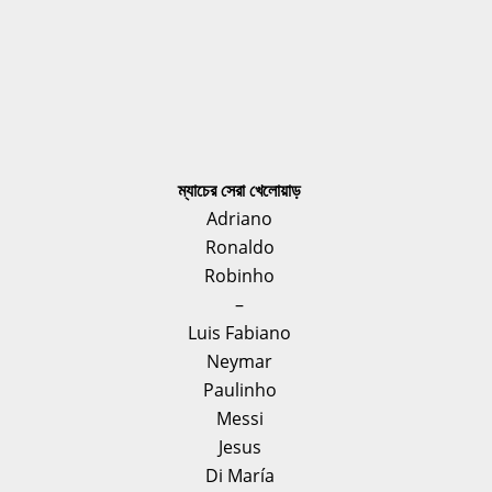
ম্যাচের সেরা খেলোয়াড়
Adriano
Ronaldo
Robinho
–
Luis Fabiano
Neymar
Paulinho
Messi
Jesus
Di María