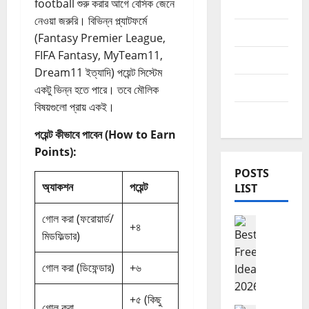
football শুরু করার আগে বেসিক জেনে
Sports
নেওয়া জরুরি। বিভিন্ন প্ল্যাটফর্মে
website
(Fantasy Premier League,
FIFA Fantasy, MyTeam11,
youtube
Dream11 ইত্যাদি) পয়েন্ট সিস্টেম
আমল
একটু ভিন্ন হতে পারে। তবে মৌলিক
বিষয়গুলো প্রায় একই।
দেশের খবর
পয়েন্ট কীভাবে পাবেন (How to Earn
Points):
POSTS
অ্যাকশন
পয়েন্ট
LIST
গোল করা (ফরোয়ার্ড/
Freelancing ফ
+৪
মিডফিল্ডার)
B
e
s
গোল করা (ডিফেন্ডার)
+৬
t
F
+৫ (কিছু
গোল করা