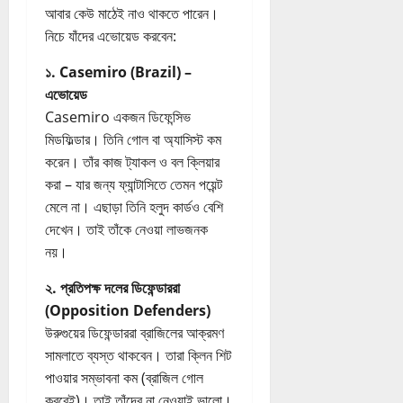
আবার কেউ মাঠেই নাও থাকতে পারেন।
নিচে যাঁদের এভোয়েড করবেন:
১. Casemiro (Brazil) –
এভোয়েড
Casemiro একজন ডিফেন্সিভ
মিডফিল্ডার। তিনি গোল বা অ্যাসিস্ট কম
করেন। তাঁর কাজ ট্যাকল ও বল ক্লিয়ার
করা – যার জন্য ফ্যান্টাসিতে তেমন পয়েন্ট
মেলে না। এছাড়া তিনি হলুদ কার্ডও বেশি
দেখেন। তাই তাঁকে নেওয়া লাভজনক
নয়।
২. প্রতিপক্ষ দলের ডিফেন্ডাররা
(Opposition Defenders)
উরুগুয়ের ডিফেন্ডাররা ব্রাজিলের আক্রমণ
সামলাতে ব্যস্ত থাকবেন। তারা ক্লিন শিট
পাওয়ার সম্ভাবনা কম (ব্রাজিল গোল
করবেই)। তাই তাঁদের না নেওয়াই ভালো।