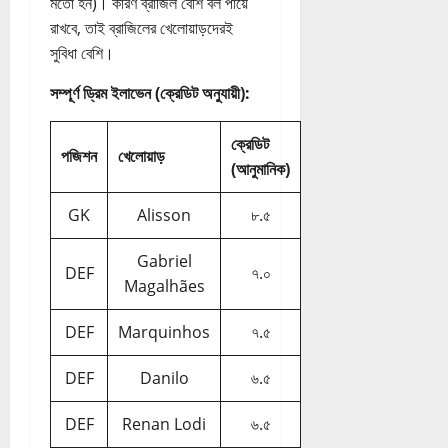
মতো হন)। কারণ ব্রাজিল বেশি বল পায়ে
রাখবে, তাই ব্রাজিলের খেলোয়াড়দেরই
সুবিধা বেশি।
সম্পূর্ণ ড্রিম ইলাভেন (ক্রেডিট অনুযায়ী):
ক্রেডিট
পজিশন
খেলোয়াড়
(আনুমানিক)
GK
Alisson
৮.৫
Gabriel
DEF
৭.০
Magalhães
DEF
Marquinhos
৭.৫
DEF
Danilo
৬.৫
DEF
Renan Lodi
৬.৫