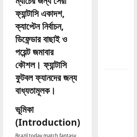
ম্যাচের জন্য সেরা
Grow
Website
ফ্যান্টাসি একাদশ,
Fast
ক্যাপ্টেন নির্বাচন,
2026:
Website
ডিফেন্ডার বাছাই ও
Traffic এবং
Growth
পয়েন্ট জমাবার
বাড়ানোর সম্পূর্ণ
কৌশল। ফ্যান্টাসি
গাইড
ফুটবল ফ্যানদের জন্য
SEO
Ranking
বাধ্যতামূলক।
Tricks
2026:
Google
ভূমিকা
Ranking
(Introduction)
বাড়ানোর
কার্যকর SEO
Brazil today match fantasy
কৌশল