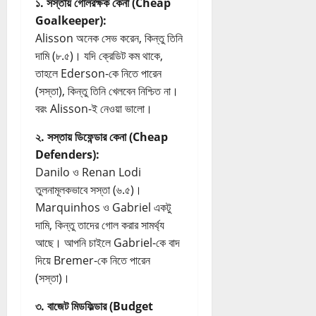
১. সস্তায় গোলরক্ষক কেনা (Cheap
Goalkeeper):
Alisson অনেক সেভ করেন, কিন্তু তিনি
দামি (৮.৫)। যদি ক্রেডিট কম থাকে,
তাহলে Ederson-কে নিতে পারেন
(সস্তা), কিন্তু তিনি খেলবেন নিশ্চিত না।
বরং Alisson-ই নেওয়া ভালো।
২. সস্তায় ডিফেন্ডার কেনা (Cheap
Defenders):
Danilo ও Renan Lodi
তুলনামূলকভাবে সস্তা (৬.৫)।
Marquinhos ও Gabriel একটু
দামি, কিন্তু তাদের গোল করার সামর্থ্য
আছে। আপনি চাইলে Gabriel-কে বাদ
দিয়ে Bremer-কে নিতে পারেন
(সস্তা)।
৩. বাজেট মিডফিল্ডার (Budget