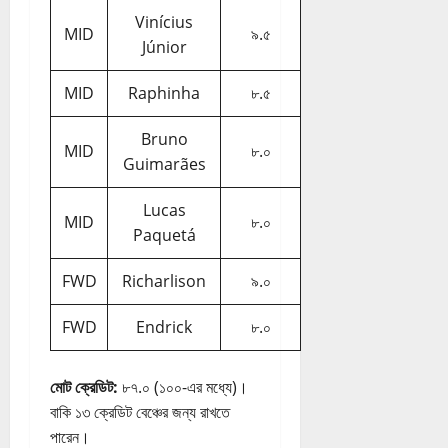
Vinícius
MID
৯.৫
Júnior
MID
Raphinha
৮.৫
Bruno
MID
৮.০
Guimarães
Lucas
MID
৮.০
Paquetá
FWD
Richarlison
৯.০
FWD
Endrick
৮.০
মোট ক্রেডিট:
৮৭.০ (১০০-এর মধ্যে)।
বাকি ১৩ ক্রেডিট বেঞ্চের জন্য রাখতে
পারেন।