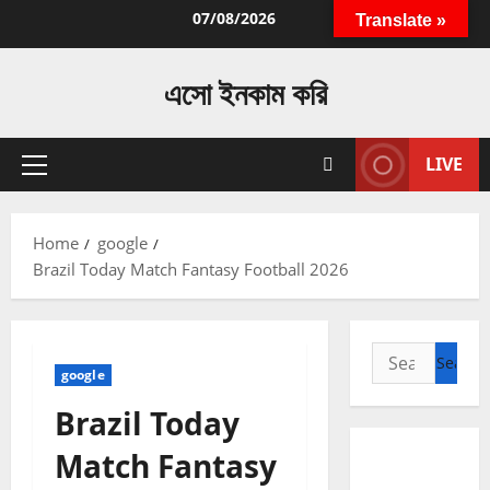
Skip
07/08/2026
Translate »
to
content
এসো ইনকাম করি
LIVE
Primary
Menu
Home
google
Brazil Today Match Fantasy Football 2026
Search
google
for:
Brazil Today
Match Fantasy