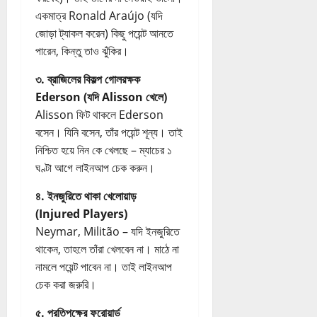
একমাত্র Ronald Araújo (যদি
জোড়া ট্যাকল করেন) কিছু পয়েন্ট আনতে
পারেন, কিন্তু তাও ঝুঁকির।
৩. ব্রাজিলের বিকল্প গোলরক্ষক
Ederson (যদি Alisson খেলে)
Alisson ফিট থাকলে Ederson
বসেন। যিনি বসেন, তাঁর পয়েন্ট শূন্য। তাই
নিশ্চিত হয়ে নিন কে খেলছে – ম্যাচের ১
ঘণ্টা আগে লাইনআপ চেক করুন।
৪. ইনজুরিতে থাকা খেলোয়াড়
(Injured Players)
Neymar, Militão – যদি ইনজুরিতে
থাকেন, তাহলে তাঁরা খেলবেন না। মাঠে না
নামলে পয়েন্ট পাবেন না। তাই লাইনআপ
চেক করা জরুরি।
৫. প্রতিপক্ষের ফরোয়ার্ড