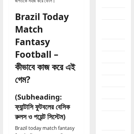
জগতকে সহজ করে ফেলি।
business
curency
Brazil Today
Freelancing
Match
ফ্রিল্যান্সিং
Fantasy
google
Football –
income
কীভাবে কাজ করে এই
online
গেম?
phone
Review
(Subheading:
SEO এসইও
ফ্যান্টাসি ফুটবলের বেসিক
রুলস ও পয়েন্ট সিস্টেম)
Social
Media
Brazil today match fantasy