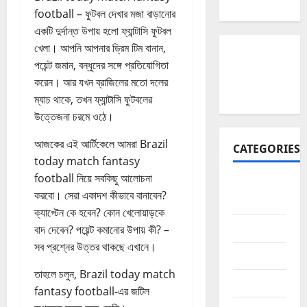
football – ফুটবল দেখার মজা বাড়ানোর
একটি দুর্দান্ত উপায় হলো ফ্যান্টাসি ফুটবল
খেলা। আপনি আপনার ড্রিম টিম বানান,
পয়েন্ট জমান, বন্ধুদের সঙ্গে প্রতিযোগিতা
করেন। আর যখন ব্রাজিলের মতো দলের
ম্যাচ থাকে, তখন ফ্যান্টাসি ফুটবলের
উত্তেজনা চরমে ওঠে।
আজকের এই আর্টিকেলে আমরা Brazil
CATEGORIES
today match fantasy
football নিয়ে সবকিছু আলোচনা
Affiliate
করবো। সেরা একাদশ কীভাবে বানাবেন?
Marketing
ক্যাপ্টেন কে হবেন? কোন খেলোয়াড়কে
AI
বাদ দেবেন? পয়েন্ট কমানোর উপায় কী? –
সব প্রশ্নের উত্তর থাকছে এখানে।
app
তাহলে চলুন, Brazil today match
Blogging
fantasy football-এর জটিল