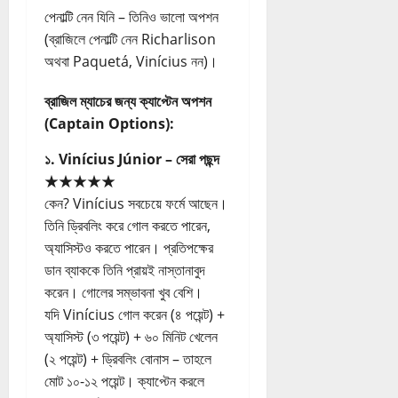
পেনাল্টি নেন যিনি – তিনিও ভালো অপশন
(ব্রাজিলে পেনাল্টি নেন Richarlison
অথবা Paquetá, Vinícius নন)।
ব্রাজিল ম্যাচের জন্য ক্যাপ্টেন অপশন
(Captain Options):
১. Vinícius Júnior – সেরা পছন্দ
★★★★★
কেন? Vinícius সবচেয়ে ফর্মে আছেন।
তিনি ড্রিবলিং করে গোল করতে পারেন,
অ্যাসিস্টও করতে পারেন। প্রতিপক্ষের
ডান ব্যাককে তিনি প্রায়ই নাস্তানাবুদ
করেন। গোলের সম্ভাবনা খুব বেশি।
যদি Vinícius গোল করেন (৪ পয়েন্ট) +
অ্যাসিস্ট (৩ পয়েন্ট) + ৬০ মিনিট খেলেন
(২ পয়েন্ট) + ড্রিবলিং বোনাস – তাহলে
মোট ১০-১২ পয়েন্ট। ক্যাপ্টেন করলে