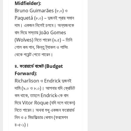
Midfielder):
Bruno Guimarães (৮.০) ও
Paquetá (৮.০) – দুজনই প্রায় সমান
দাম। একজন নিলেই চলবে। অন্যজনকে
বাদ দিয়ে সস্তায় João Gomes
(Wolves) নিতে পারেন (৬.৫) – তিনি
গোল কম পান, কিন্তু ট্যাকল ও পাসিং
থেকে পয়েন্ট পেতে পারেন।
৪. ফরোয়ার্ডে বাজেট (Budget
Forward):
Richarlison ও Endrick দুজনই
দামি (৯.০ ও ৮.০)। আপনার যদি ক্রেডিট
কম থাকে, তাহলে Endrick-কে বাদ
দিয়ে Vitor Roque (যদি দলে থাকেন)
নিতে পারেন। অথবা শুধু একজন ফরোয়ার্ড
নিন ও ৫ মিডফিল্ডার খেলান (ফরমেশন
৪-৫-১)।