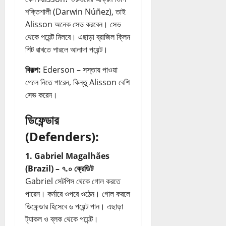
n
শক্তিশালী (Darwin Núñez), তাই
g
Alisson অনেক সেভ করবেন। সেভ
G
থেকে পয়েন্ট মিলবে। এছাড়া ব্রাজিল ক্লিন
u
শিট রাখতে পারলে আলাদা পয়েন্ট।
i
d
বিকল্প:
Ederson – সস্তায় পাওয়া
e
গেলে নিতে পারেন, কিন্তু Alisson বেশি
সেভ করেন।
20/07/202
ডিফেন্ডার
(Defenders):
1. Gabriel Magalhães
(Brazil) – ৭.০ ক্রেডিট
Gabriel সেটপিস থেকে গোল করতে
পারেন। কর্নারে ওপরে ওঠেন। গোল করলে
ডিফেন্ডার হিসেবে ৬ পয়েন্ট পান। এছাড়া
ট্যাকল ও ব্লক থেকে পয়েন্ট।