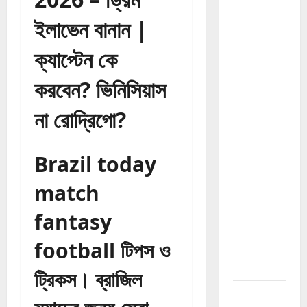
Guide
ইলাভেন বানান |
2026:
Website
ক্যাপ্টেন কে
Authority
করবেন? ভিনিসিয়াস
বাড়ানোর সম্পূর্ণ
গাইড
না রোদ্রিগো?
How to
Build
Brazil today
Backlinks
2026:
match
Website
fantasy
Authority
বাড়ানোর সম্পূর্ণ
football টিপস ও
Backlink
Guide
ট্রিকস। ব্রাজিল
How to