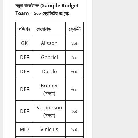
নমুনা বাজেট দল (Sample Budget
Team – ১০০ ক্রেডিটের মধ্যে):
পজিশন
খেলোয়াড়
ক্রেডিট
GK
Alisson
৮.৫
DEF
Gabriel
৭.০
DEF
Danilo
৬.৫
Bremer
DEF
৬.০
(সস্তা)
Vanderson
DEF
৫.৫
(সস্তা)
MID
Vinícius
৯.৫