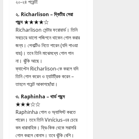
২০-২৪ পয়েন্ট!
২. Richarlison – দ্বিতীয় সেরা
পছন্দ ★★★★☆
Richarlison সেন্টার ফরোয়ার্ড। তিনি
সবচেয়ে ভালো পজিশনে থাকেন গোল করার
জন্য। পেনাল্টিও নিতে পারেন (যদি পাওয়া
যায়)। তবে তিনি মাঝেমধ্যে গোল পান
না। ঝুঁকি আছে।
ক্যাপ্টেন Richarlison-কে করলে যদি
তিনি গোল করেন ও হ্যাটট্রিক করেন –
তাহলে পয়েন্ট আকাশছোঁয়া।
৩. Raphinha – থার্ড পছন্দ
★★★☆☆
Raphinha গোল ও অ্যাসিস্ট করতে
পারেন। তবে তিনি Vinícius-এর চেয়ে
কম ধারাবাহিক। ফ্রি-কিক থেকে সরাসরি
গোল করলে বোনাস। তবে ঝুঁকি বেশি।