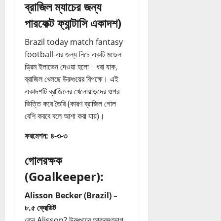
n
ব্রাজিল ম্যাচের জন্য
21/07/202
01/08/202
e
পারফেক্ট ফ্যান্টাসি একাদশ)
s
s
Brazil today match fantasy
G
football-এর জন্য নিচে একটি মডেল
r
ড্রিম ইলাভেন দেওয়া হলো। ধরা যাক,
o
ব্রাজিল খেলছে উরুগুয়ের বিপক্ষে। এই
w
ক
একাদশটি ব্রাজিলের খেলোয়াড়দের ওপর
রা
ভিত্তি করে তৈরি (কারণ ব্রাজিল গোল
র
বেশি করবে বলে আশা করা যায়)।
স
ম্পূ
ফরমেশন: ৪-৩-৩
র্ণ
M
গোলরক্ষক
a
(Goalkeeper):
r
k
Alisson Becker (Brazil) –
e
৮.৫ ক্রেডিট
t
কেন Alisson? উরুগুয়ের আক্রমণভাগ
i