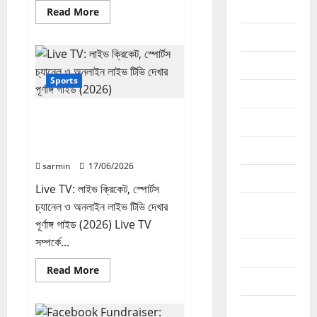
ফ্রিল্যান্সিং
Read
Read More
more
about
google
Live
Cricket:
লাইভ
income
ক্রিকেট,
লাইভ
Sports
স্কোর
online
ও
লাইভ
Live TV: লাইভ ক্রিকেট, স্পোর্টস
টিভি
phone
দেখার
চ্যানেল ও অনলাইন লাইভ টিভি দেখার
পূর্ণাঙ্গ
পূর্ণাঙ্গ গাইড (2026)
Review
গাইড
(2026)
sarmin
17/06/2026
SEO এসইও
Live TV: লাইভ ক্রিকেট, স্পোর্টস
চ্যানেল ও অনলাইন লাইভ টিভি দেখার
Social
পূর্ণাঙ্গ গাইড (2026) Live TV
Media
সম্পর্কে...
Sports
Read
Read More
more
website
about
Live
youtube
TV: