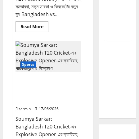
Website
সম্ভাবনা, নতুন তারকা ও ক্রিকেটের নতুন
Traffic এবং
যুগ Bangladesh vs...
Growth
বাড়ানোর সম্পূর্ণ
Read
Read More
more
গাইড
about
Bangladesh
vs
SEO
Australia
T20
Ranking
Future
Rivalry:
Tricks
Sports
আগামী
2026:
দিনের
সম্ভাবনা,
Google
নতুন
Soumya Sarkar:
তারকা
Ranking
Bangladesh T20 Cricket-এর
ও
ক্রিকেটের
বাড়ানোর
Explosive Opener-এর
নতুন
কার্যকর SEO
যুগ
ক্যারিয়ার, পারফরম্যান্স ও বিশ্লেষণ
কৌশল
sarmin
17/06/2026
Soumya Sarkar:
Bangladesh T20 Cricket-এর
Explosive Opener-এর ক্যারিয়ার,