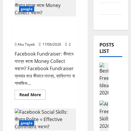
লাইভ
ক্রিকেট,
আমল
স্পোর্টস
google
চ্যানেল
ও
দেশের খবর
অনলাইন
Facebook Fundraiser:
লাইভ
টিভি
কীভাবে দাতব্য কাজে Money
দেখার
Collect করবেন?
পূর্ণাঙ্গ
গাইড
POSTS
Abu Tayab
17/06/2026
2
(2026)
LIST
Facebook Fundraiser: কীভাবে
দাতব্য কাজে Money Collect
Freelancing ফ
করবেন? Facebook Fundraiser
B
ব্যবহার করে কীভাবে দাতব্য, ব্যক্তিগত বা
e
সামাজিক...
s
t
Read
Read More
F
more
about
r
Freelancing ফ
Facebook
A
e
Fundraiser:
কীভাবে
I
e
দাতব্য
F
l
কাজে
google
Money
r
a