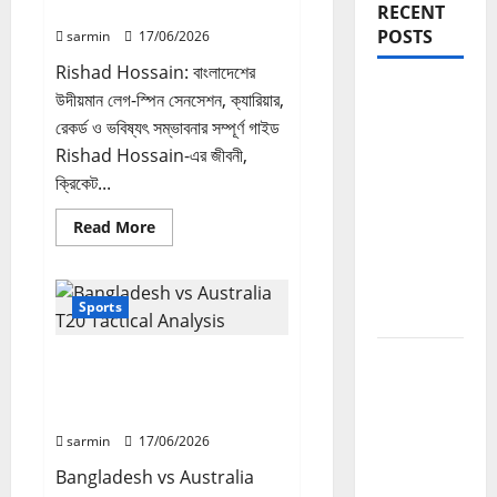
রেকর্ড ও ভবিষ্যৎ সম্ভাবনার সম্পূর্ণ গাইড
RECENT
POSTS
sarmin
17/06/2026
Rishad Hossain: বাংলাদেশের
Blogging
উদীয়মান লেগ-স্পিন সেনসেশন, ক্যারিয়ার,
Roadmap
রেকর্ড ও ভবিষ্যৎ সম্ভাবনার সম্পূর্ণ গাইড
2026:
Rishad Hossain-এর জীবনী,
Beginner
ক্রিকেট...
থেকে
Read
Read More
Successful
more
about
Blogger
Rishad
হওয়ার সম্পূর্ণ
Hossain:
বাংলাদেশের
Sports
পথনির্দেশনা
উদীয়মান
লেগ-
স্পিন
Domain
Bangladesh vs Australia
সেনসেশন,
ক্যারিয়ার,
Authority
T20 Tactical Analysis: Spin
রেকর্ড
vs Pace, Power vs Control
ও
Guide
ভবিষ্যৎ
2026:
sarmin
17/06/2026
সম্ভাবনার
সম্পূর্ণ
Website
গাইড
Bangladesh vs Australia