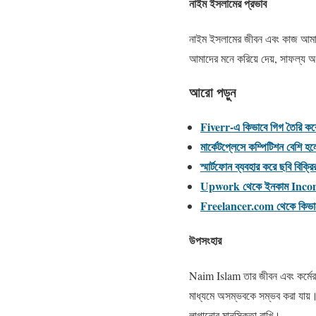
নাইম ইসলামের প্রভাব
নাইম ইসলামের জীবন এবং কাজ আমাদে
আমাদের মনে করিয়ে দেয়, সাফল্য অর
আরো পড়ুন
Fiverr-এ কিভাবে গিগ তৈরি ক
মার্কেটপ্লেসে কম্পিটিশন বেশ
স্মার্টফোন ব্যবহার করে ছবি বিক
Upwork থেকে ইনকাম Income 
Freelancer.com থেকে কিভাব
উপসংহার
Naim Islam তার জীবন এবং কর্মের ম
মাধ্যমে অসম্ভবকে সম্ভব করা যায়।
লাগানোর মানসিকতা রাখি।