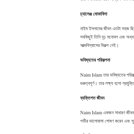
চ্যালেঞ্জ মোকাবিলা
নাইম ইসলামের জীবন এতটা সহজ ছিল ন
সবকিছুই তিনি দৃঢ় মনোবল এবং অধ্য
আত্মবিশ্বাসের বিকল্প নেই।
ভবিষ্যতের পরিকল্পনা
Naim Islam তার ভবিষ্যতের পরিকল্পনা
গুরুত্বপূর্ণ। তার লক্ষ্য হলো প্রয
ব্যক্তিগত জীবন
Naim Islam একজন সাধারণ জীবনযাপন
গভীর ভালোবাসা পোষণ করেন এবং সুয