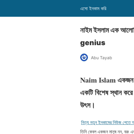
এসো ইনকাম করি
নাইম ইসলাম এক আল
genius
Abu Tayab
Naim Islam একজন বহুমু
একটি বিশেষ স্থান করে
উৎস।
নিত্য নতুন ইনকামের নিউজ পেতে আ
তিনি কেবল একজন মানুষ নন, বরং এক