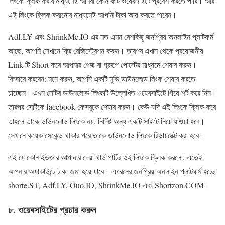
লিংকে ক্লিক করার মাধ্যমেই আমরা কোন কটি ওয়েবসাইটে প্রবেশ করতে পারি। আর
এই লিংকে ক্লিক করানোর মাধ্যমেই আপনি টাকা আয় করতে পারেন।
Adf.LY এবং ShrinkMe.IO এর মত এমন বেশকিছু জনপ্রিয় অনলাইন প্লাটফর্ম
আছে, আপনি সেখানে ফ্রি রেজিস্ট্রেশন করুন। তারপর এখান থেকে প্রয়োজনীয়
Link টি Short করে আপনার পেজ বা গ্রুপে পোস্টের মাধ্যমে শেয়ার করুন।
কিভাবে করবেন: মনে করুন, আপনি একটি মুভি ডাউনলোড লিংক শেয়ার করতে
চাচ্ছেন। এখন সেটির ডাউনলোড লিংকটি উল্লেখিত ওয়েবসাইটে গিয়ে শর্ট করে নিন।
তারপর সেটিকে facebook ফেসবুকে শেয়ার করুন। কেউ যদি এই লিংকে ক্লিক করে
তাহলে তাকে ডাউনলোড লিংকে নয়, নির্দিষ্ট অন্য একটি সাইটে নিয়ে যাওয়া হবে।
সেখানে কয়েক সেকেন্ড থাকার পরে তাকে ডাউনলোড লিংকে রিডায়রেক্ট করা হবে।
এই যে কোন ইউজার আপানার দেয়া থার্ড পার্টির ওই লিংকে ক্লিক করলো, এতেই
আপনার অ্যাকাউন্টে টাকা জমা হয়ে যাবে। এধরনের জনপ্রিয় অনলাইন প্লাটফর্ম হচ্ছে
shorte.ST, Adf.LY, Ouo.IO, ShrinkMe.IO এবং Shortzon.COM।
৮. ওয়েবসাইটের প্রচার করুন